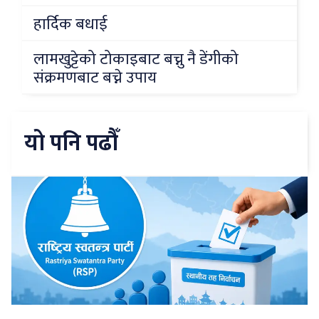
हार्दिक बधाई
लामखुट्टेको टोकाइबाट बच्नु नै डेंगीको
संक्रमणबाट बच्ने उपाय
यो पनि पढौँ