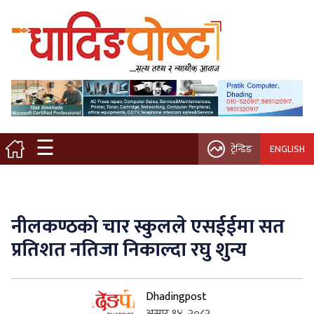
मुख्य पृष्ठ
स्थानीय समाचार
विचार / ब्लग
☰
ट्रेन्डिङ
ENGLISH
नगर/गाउँ पालिका
अन्तरवार्ता
नीलकण्ठको चार स्कुलले एसईईमा सत
कृषि/सहकारी
प्रतिशत नतिजा निकाल्दा रघु शुन्य
साहित्य / संस्कृति
Dhadingpost
प्रवास
असार १४, २०८२