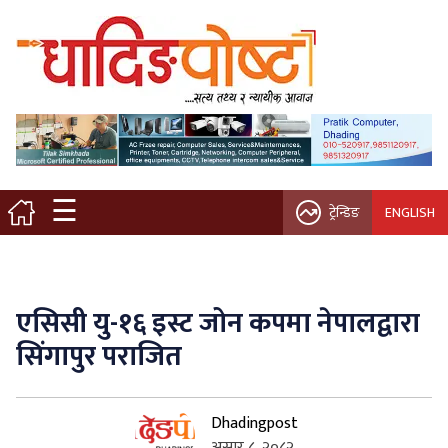
मुख्य पृष्ठ
स्थानीय समाचार
विचार / ब्लग
☰
ट्रेन्डिङ
ENGLISH
नगर/गाउँ पालिका
अन्तरवार्ता
एसिसी यु-१६ इस्ट जोन कपमा नेपालद्वारा
कृषि/सहकारी
सिंगापुर पराजित
साहित्य / संस्कृति
Dhadingpost
प्रवास
असार ८, २०८२