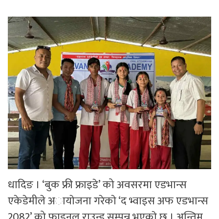
सुचनाहरु
स्वास्थ्य
भिडियो
धादिङ । ‘बुक फ्री फ्राइडे’ को अवसरमा एडभान्स
एकेडेमीले अायाेजना गरेकाे ‘द भ्वाइस अफ एडभान्स
2082’ को फाइनल राउन्ड सम्पन्न भएकाे छ । अन्तिम