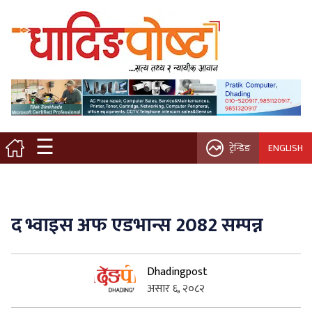
मुख्य पृष्ठ
स्थानीय समाचार
विचार / ब्लग
☰
ट्रेन्डिङ
ENGLISH
नगर/गाउँ पालिका
अन्तरवार्ता
द भ्वाइस अफ एडभान्स 2082 सम्पन्न
कृषि/सहकारी
Dhadingpost
साहित्य / संस्कृति
असार ६, २०८२
प्रवास