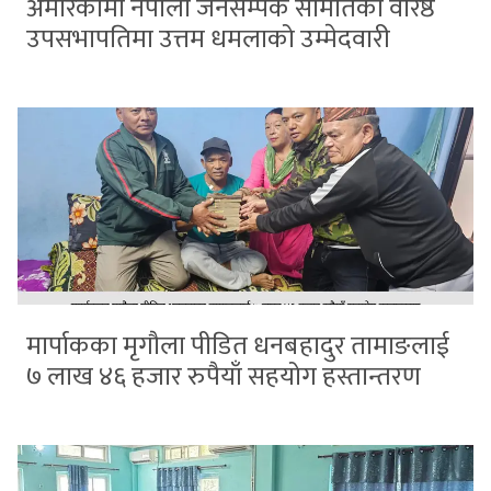
अमेरिकामा नेपाली जनसम्पर्क समितिको वरिष्ठ
उपसभापतिमा उत्तम धमलाको उम्मेदवारी
मार्पाकका मृगौला पीडित धनबहादुर तामाङलाई
७ लाख ४६ हजार रुपैयाँ सहयोग हस्तान्तरण