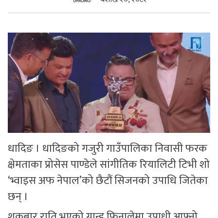
सुचनाहरु
स्वास्थ्य
भिडियो
धादिङ । धादिङको गजुरी गाउँपालिका निवासी फरक
क्षेमताका प्रोसेस पाण्डेले सांगीतिक रियालिटी टिभी शो
‘भ्वाइस अफ नेपाल’को छैटौं सिजनको उपाधि जितेका
छन् ।
शुक्रबार राति भएको ग्रान्ड फिनालेमा उपाधी आफ्नो