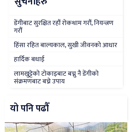
सुचनाहरु
डेंगीबाट सुरक्षित रहौं रोकथाम गरौं, नियन्त्रण
गरौं
हिंसा रहित बाल्यकाल, सुखी जीवनको आधार
हार्दिक बधाई
लामखुट्टेको टोकाइबाट बच्नु नै डेंगीको
संक्रमणबाट बच्ने उपाय
यो पनि पढौँ