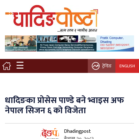
मुख्य पृष्ठ
स्थानीय समाचार
विचार / ब्लग
☰
ट्रेन्डिङ
ENGLISH
नगर/गाउँ पालिका
अन्तरवार्ता
धादिङका प्रोसेस पाण्डे बने भ्वाइस अफ
कृषि/सहकारी
नेपाल सिजन ६ को विजेता
साहित्य / संस्कृति
Dhadingpost
प्रवास
बैशाख २०, २०८२