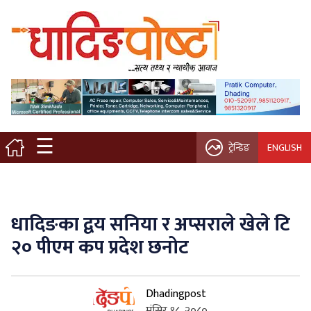
मुख्य पृष्ठ
स्थानीय समाचार
विचार / ब्लग
☰
ट्रेन्डिङ
ENGLISH
नगर/गाउँ पालिका
अन्तरवार्ता
धादिङका द्वय सनिया र अप्सराले खेले टि
कृषि/सहकारी
२० पीएम कप प्रदेश छनोट
साहित्य / संस्कृति
Dhadingpost
प्रवास
मंसिर १८, २०८०