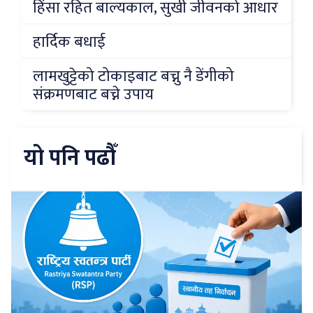
हिंसा रहित बाल्यकाल, सुखी जीवनको आधार
हार्दिक बधाई
लामखुट्टेको टोकाइबाट बच्नु नै डेंगीको
संक्रमणबाट बच्ने उपाय
यो पनि पढौँ