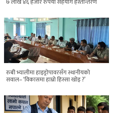
७ लाख ४६ हजार रुपैयाँ सहयोग हस्तान्तरण
रुबी भ्यालीमा हाइड्रोपावरसँग स्थानीयको
सवाल– ‘विकासमा हाम्रो हिस्सा खोइ ?’