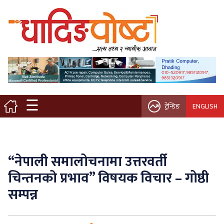
मुख्य पृष्ठ
स्थानीय समाचार
विचार / ब्लग
☰
ट्रेन्डिङ
ENGLISH
नगर/गाउँ पालिका
अन्तरवार्ता
“नेपाली समालोचनामा उत्तरवर्ती
कृषि/सहकारी
चिन्तनको प्रभाव” विषयक विचार – गोष्ठी
सम्पन्न
साहित्य / संस्कृति
प्रवास