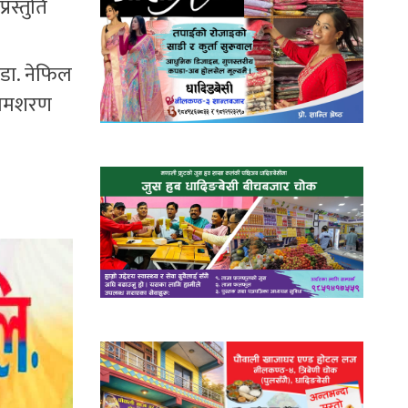
रस्तुति
 डा. नेफिल
 रामशरण