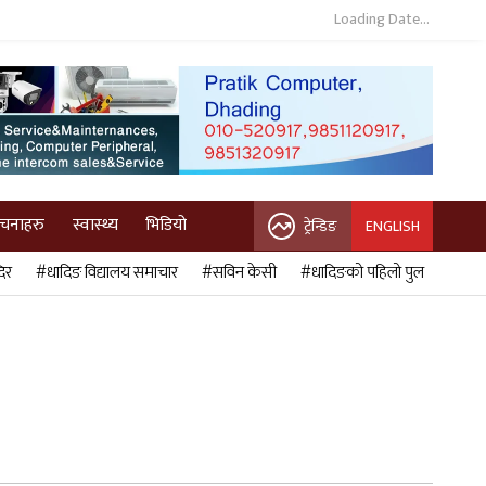
Loading Date...
ुचनाहरु
स्वास्थ्य
भिडियो
ट्रेन्डिङ
ENGLISH
िर
#धादिङ विद्यालय समाचार
#सविन केसी
#धादिङको पहिलो पुल