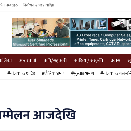
फोन नम्बरहरु
निर्वाचन २०७९ धादिङ
पालिका
अन्तरवार्ता
कृषि/सहकारी
साहित्य / संस्कृति
प्रवास
स
#नीलकण्ठ धादिङ
#शैक्षिक भ्रमण
#मुस्ताङ भ्रमण
#नीलकण्ठ बालमन्द
तीय सम्मेलन आजदेखि