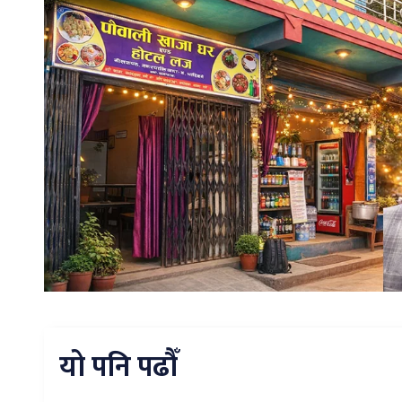
यो पनि पढौँ