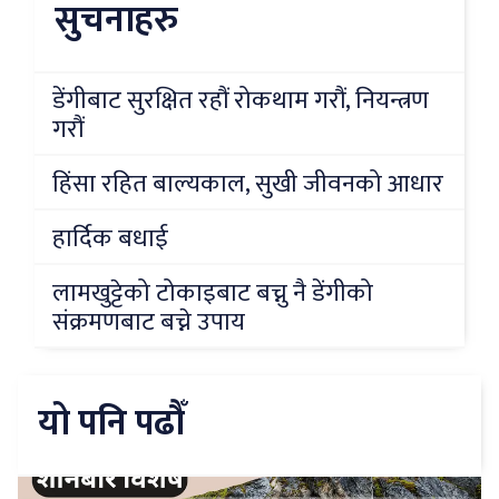
सुचनाहरु
डेंगीबाट सुरक्षित रहौं रोकथाम गरौं, नियन्त्रण
गरौं
हिंसा रहित बाल्यकाल, सुखी जीवनको आधार
हार्दिक बधाई
लामखुट्टेको टोकाइबाट बच्नु नै डेंगीको
संक्रमणबाट बच्ने उपाय
यो पनि पढौँ