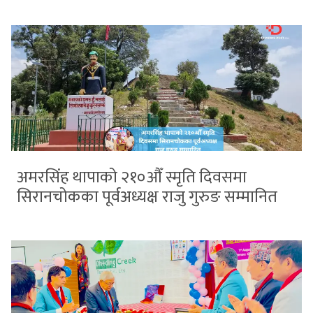
अमरसिंह थापाको २१०औँ स्मृति दिवसमा
सिरानचोकका पूर्वअध्यक्ष राजु गुरुङ सम्मानित