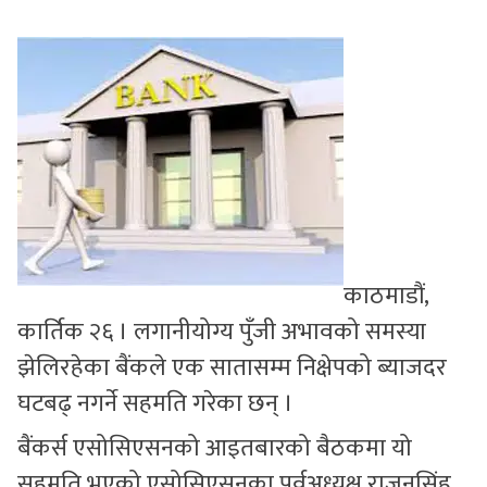
सुचनाहरु
स्वास्थ्य
भिडियो
काठमाडौं,
कार्तिक २६ । लगानीयोग्य पुँजी अभावको समस्या
झेलिरहेका बैंकले एक सातासम्म निक्षेपको ब्याजदर
घटबढ् नगर्ने सहमति गरेका छन् ।
बैंकर्स एसोसिएसनको आइतबारको बैठकमा यो
सहमति भएको एसोसिएसनका पूर्वअध्यक्ष राजनसिंह