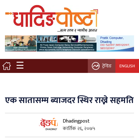
मुख्य पृष्ठ
स्थानीय समाचार
विचार / ब्लग
☰
ट्रेन्डिङ
ENGLISH
नगर/गाउँ पालिका
अन्तरवार्ता
एक सातासम्म ब्याजदर स्थिर राख्ने सहमति
कृषि/सहकारी
Dhadingpost
साहित्य / संस्कृति
कार्तिक २६, २०७५
प्रवास