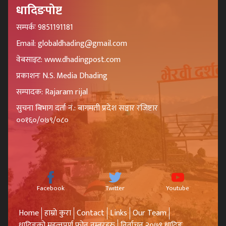
धादिङपोष्ट
सम्पर्कः 9851191181
Email: globaldhading@gmail.com
वेबसाइट: www.dhadingpost.com
प्रकाशनः N.S. Media Dhading
सम्पादक: Rajaram rijal
सुचना बिभाग दर्ता नं.: बागमती प्रदेश सञ्चार रजिष्टार
००१६०/०७९/०८०
Facebook
Twitter
Youtube
Home
हाम्रो कुरा
Contact
Links
Our Team
धादिङको महत्वपूर्ण फोन नम्बरहरु
निर्वाचन २०७९ धादिङ