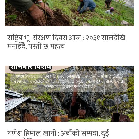
राष्ट्रिय भू–संरक्षण दिवस आज : २०३१ सालदेखि
मनाइँदै, यस्तो छ महत्व
गणेश हिमाल खानी : अर्बौंको सम्पदा, दुई