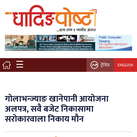
मुख्य पृष्ठ
स्थानीय समाचार
विचार / ब्लग
☰
ट्रेन्डिङ
ENGLISH
नगर/गाउँ पालिका
अन्तरवार्ता
गोलाभन्ज्याङ खानेपानी आयोजना
कृषि/सहकारी
अलपत्र, सवै बजेट निकासामा
सरोकारवाला निकाय मौन
साहित्य / संस्कृति
प्रवास