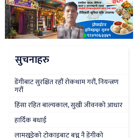
सुचनाहरु
डेंगीबाट सुरक्षित रहौं रोकथाम गरौं, नियन्त्रण
गरौं
हिंसा रहित बाल्यकाल, सुखी जीवनको आधार
हार्दिक बधाई
लामखुट्टेको टोकाइबाट बच्नु नै डेंगीको