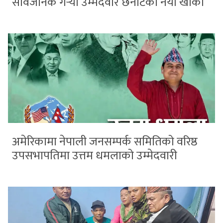
सार्वजनिक गर्‍यो उम्मेदवार छनोटको नयाँ खाका
अमेरिकामा नेपाली जनसम्पर्क समितिको वरिष्ठ
उपसभापतिमा उत्तम धमलाको उम्मेदवारी