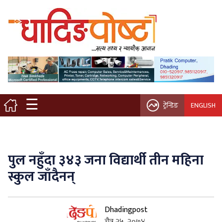
मुख्य पृष्ठ
स्थानीय समाचार
विचार / ब्लग
☰
ट्रेन्डिङ
ENGLISH
नगर/गाउँ पालिका
अन्तरवार्ता
पुल नहुँदा ३४३ जना विद्यार्थी तीन महिना
कृषि/सहकारी
स्कुल जाँदैनन्
साहित्य / संस्कृति
Dhadingpost
प्रवास
चैत्र २५, २०७४