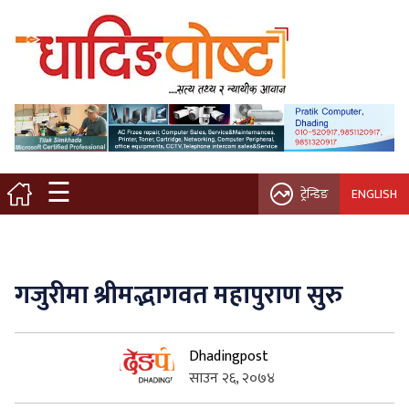
मुख्य पृष्ठ
स्थानीय समाचार
विचार / ब्लग
☰
ट्रेन्डिङ
ENGLISH
नगर/गाउँ पालिका
अन्तरवार्ता
गजुरीमा श्रीमद्भागवत महापुराण सुरु
कृषि/सहकारी
Dhadingpost
साहित्य / संस्कृति
साउन २६, २०७४
प्रवास