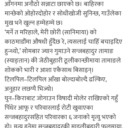
आँगनमा अनौठो सन्नाटा छाएको छ। बाहिरका
मान्छेको ओहोरदोहोर र सोधीखोजी सुनिन्छ, गाउँलेका
मुख भने खुल्न हम्मेहम्मे छ।
‘मर्ने त मरिहाले, मेरी छोरी (सानिमाया) को
काठमाडौंमा औषधी हुँदैछ रे, त्यसलाई चाहिँ बचाइदिए
हुन्थ्यो,’ सोमबार ज्यान गुमाउने सन्जबहादुर तामाङ
(स्याङ्तान) की जेठीबुहारी ठूलीकान्छीमाया तामाङले
शोकको भारी र आशा एकैसाथ बिसाइन्।
टिलपिल–टिलपिल आँखा बोल्दाबोल्दै ढल्किए,
अनुहार लछप्पै भिज्यो।
घुन–किराबाट जोगाउन विषादी मोलेर राखिएको गहुँ
पिँधेर आफू र परिवारलाई रोटी खुवाएका
सन्जबहादुरसहित परिवारका ६ जनाको मृत्यु भएको
हो। मृत्यु हुनेमा सन्जबहादुरकी माइलीबुहारी फूलमाया,