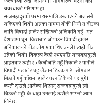
फल्दैनथ्यो रुखो जमिनमा। सोमबारको घटना यही
अवस्थाको परिणाम हो।
सन्जबहादुरको घरमा यसपालि उब्जाएको अन्न सबै
सकिएको थियो। अन्नका नाममा बाँकी थियो त बीउका
लागि विषादी हालेर राखिएको अलिकति गहुँ। गत
वैशाखमा घून–किराबाट जोगाउन विषादी हालेर
अनिकालको बीउ जोगाएका थिए उनले। त्यही बीउ
उब्रेको थियो। विकल्प केही नभएपछि सन्जबहादुरले
आइतबार त्यही १० केजीजति गहुँ निकाले र पानीले
विषादी पखालेर घट्ट लैजान ठिक्क पारे। सोमबार
बिहानै गहुँ काँधमा हालेर घरनजिकैको घट्ट पुगे।
कम्ती दुःखले आर्जेका थिएनन् सन्जबहादुरले त्यो
बिउको गहुँ। के थाहा उनलाई त्यसैले आफ्नो ज्यान
लिनेछ!