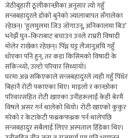
जेठीबुहारी ठूलीकान्छीका अनुसार त्यो गहुँ
सन्जबहादुरले डोको बुनेको ज्यालाबापत सँगालेका
रहेछन्। ‘हुलमुलमा जिउ जोगाउनू, अनिकालमा बिउ’
भनेझैं घुन–किराबाट बचाउन उनले राम्ररी विषादी
मोलेर राखेका रहेछन्। पिँध्न घट्ट लैजानुअघि गहुँ
धोएका पनि हुन्, तर कडा किसिमको विषादी के
सकिन्थ्यो, उल्टो परिवार सिध्यायो।
घरमा अन्न सकिएकाले सन्जबहादुरले त्यही गहुँ पिँधेर
बिहानै रोटी पकाएका थिए। माइलो र कान्छोका
परिवारसहित रोटी खाएका उनीहरूलाई केही बेरमै
विषले असर गर्न थालेको थियो। रोटी खाएको कुकुर
मरेको र केटाकेटी फथ्रकफथ्रक पर्न थालेपछि
सन्जबहादुर सबैलाई लिएर अस्पताल हिँडेका थिए।
उनीसहित तीन जना त राजमार्ग पुग्न पनि भ्याएनन्,