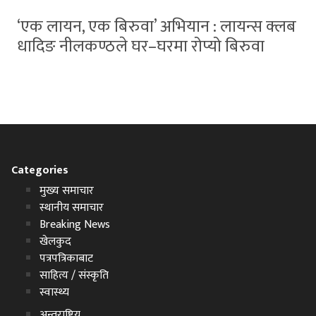
‘एक लायन, एक बिरुवा’ अभियान : लायन्स क्लब
धादिङ नीलकण्ठले घर–घरमा रोप्यो बिरुवा
Categories
मुख्य समाचार
स्थानीय समाचार
Breaking News
खेलकुद
पत्रपत्रिकाबाट
साहित्य / संस्कृति
स्वास्थ्य
अन्तराष्ट्रिय