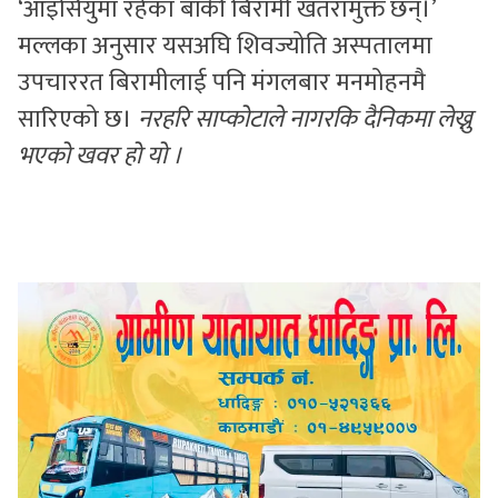
‘आइसियुमा रहेका बाँकी बिरामी खतरामुक्त छन्।’
मल्लका अनुसार यसअघि शिवज्योति अस्पतालमा
उपचाररत बिरामीलाई पनि मंगलबार मनमोहनमै
सारिएको छ।
नरहरि साप्कोटाले नागरकि दैनिकमा लेख्नु
भएको खवर हो यो ।