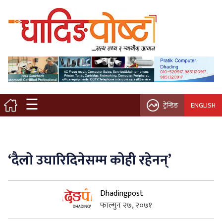
मुख्य पृष्ठ
स्थानीय समाचार
विचार / ब्लग
☰
ट्रेन्डिङ
ENGLISH
नगर/गाउँ पालिका
अन्तरवार्ता
‘दैलो उघारिदिनेसम्म कोही रहेनन्’
कृषि/सहकारी
Dhadingpost
साहित्य / संस्कृति
फाल्गुन २७, २०७१
प्रवास