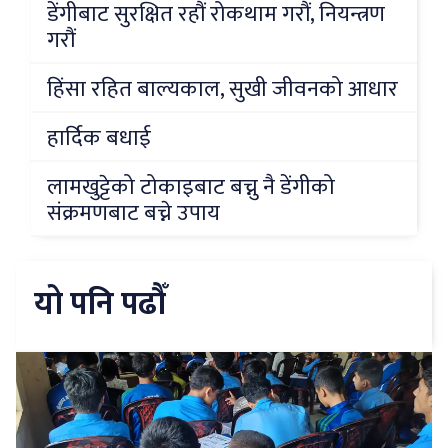
डेंगीबाट सुरक्षित रहौं रोकथाम गरौं, नियन्त्रण
गरौं
हिंसा रहित बाल्यकाल, सुखी जीवनको आधार
हार्दिक बधाई
लामखुट्टेको टोकाइबाट बच्नु नै डेंगीको
संक्रमणबाट बच्ने उपाय
यो पनि पढौँ