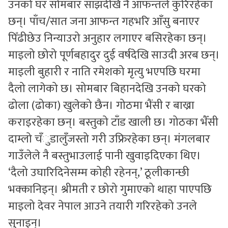
उनको घर सोमबार साँझदेखि नै आफन्तले कुरिरहेका
छन्। पाँच/सात जना आफन्त गहभरि आँसु बनाएर
पिँढीछेउ निन्याउरो अनुहार लगाएर बसिरहेका छन्।
माइलो छोरो पूर्णबहादुर दुई वर्षदेखि साउदी अरब छन्।
माइली बुहारी र नाति रमेशको मृत्यु भएपछि घरमा
दैलो लागेको छ। सोमबार बिहानदेखि उनको घरको
ढोला (ढोका) खुलेको छैन। गोठमा भैंसी र बाख्रा
कराइरहेका छन्। बस्तुको टाँड खाली छ। गोठका भैँसी
दाम्लो चँुडालुँजस्तो गरी उफ्रिरहेका छन्। मंंगलबार
गाउँलेले नै बस्तुभाउलाई पानी खुवाइदिएका थिए।
‘दैलो उघारिदिनेसम्म कोही रहेनन्,’ ठूलीकान्छी
भक्कानिइन्। श्रीमती र छोरो गुमाएको थाहा पाएपछि
माइलो देवर नेपाल आउने तयारी गरिरहेको उनले
सुनाइन्।