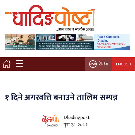
मुख्य पृष्ठ
स्थानीय समाचार
विचार / ब्लग
☰
ट्रेन्डिङ
ENGLISH
नगर/गाउँ पालिका
अन्तरवार्ता
१ दिने अगरबत्ति बनाउने तालिम सम्पन्न
कृषि/सहकारी
Dhadingpost
साहित्य / संस्कृति
पुस २८, २०७१
प्रवास