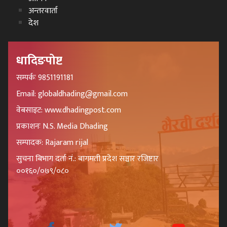
अन्तरवार्ता
देश
धादिङपोष्ट
सम्पर्कः 9851191181
Email: globaldhading@gmail.com
वेबसाइट: www.dhadingpost.com
प्रकाशनः N.S. Media Dhading
सम्पादक: Rajaram rijal
सुचना बिभाग दर्ता नं.: बागमती प्रदेश सञ्चार रजिष्टार
००१६०/०७९/०८०