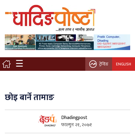
मुख्य पृष्ठ
स्थानीय समाचार
विचार / ब्लग
☰
ट्रेन्डिङ
ENGLISH
नगर/गाउँ पालिका
अन्तरवार्ता
छोइ बार्ने तामाङ
कृषि/सहकारी
Dhadingpost
साहित्य / संस्कृति
फाल्गुन २१, २०७१
प्रवास